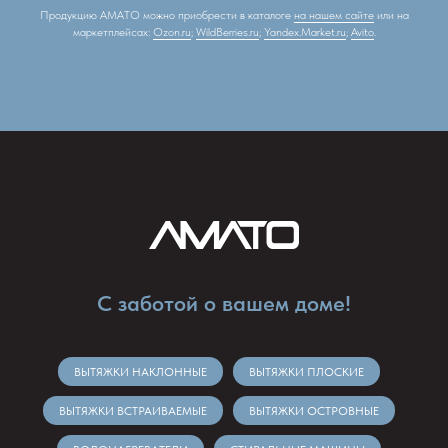
Продукцию АМАТО можно приобрести в каталоге
на нашем сайте
или на
маркетплейсах:
Ozon.ru
;
WildBerries.ru
;
Yandex.Market.ru
;
Avito
.
С заботой о вашем доме!
ВЫТЯЖКИ НАКЛОННЫЕ
ВЫТЯЖКИ ПЛОСКИЕ
ВЫТЯЖКИ ВСТРАИВАЕМЫЕ
ВЫТЯЖКИ ОСТРОВНЫЕ