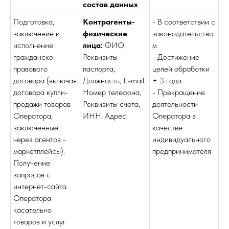
состав данных
Подготовка,
Контрагенты-
- В соответствии с
заключение и
физические
законодательство
исполнение
лица:
ФИО,
м
гражданско-
Реквизиты
- Достижение
правового
паспорта,
целей обработки
договора (включая
Должность, E-mail,
+ 3 года
договора купли-
Номер телефона,
- Прекращение
продажи товаров
Реквизиты счета,
деятельности
Оператора,
ИНН, Адрес.
Оператора в
заключенные
качестве
через агентов -
индивидуального
маркетплейсы).
предпринимателя
Получение
запросов с
интернет-сайта
Оператора
касательно
товаров и услуг